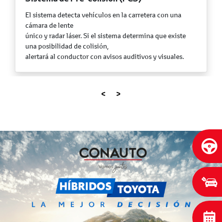
Sistema de Alerta de Cambio de Carril
(LDA)
Si te desvías del carril sin activar las luces de giro, la
alerta de
cambio de carril en tu Toyota emitirá una señal auditiva
y visual para alertar al
conductor por un posible giro involuntario.
<
>